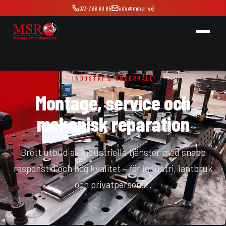
073-766 60 85
info@mmsr.se
INDUSTRI & UNDERHÅLL
Montage, service och
mekanisk reparation
Brett utbud av industriella tjänster med snabb
responstid och hög kvalitet – för industri, lantbruk
och privatpersoner.